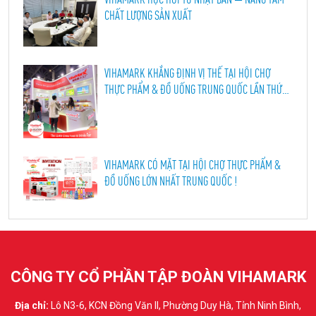
CHẤT LƯỢNG SẢN XUẤT
VIHAMARK KHẲNG ĐỊNH VỊ THẾ TẠI HỘI CHỢ
THỰC PHẨM & ĐỒ UỐNG TRUNG QUỐC LẦN THỨ
114, THÀNH ĐÔ 2026
VIHAMARK CÓ MẶT TẠI HỘI CHỢ THỰC PHẨM &
ĐỒ UỐNG LỚN NHẤT TRUNG QUỐC !
CÔNG TY CỔ PHẦN TẬP ĐOÀN VIHAMARK
Địa chỉ:
Lô N3-6, KCN Đồng Văn II, Phường Duy Hà, Tỉnh Ninh Bình,