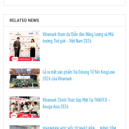
RELATED NEWS
Vihamark tham dự Diễn đàn Năng lượng và Môi
trường Thế giới – Việt Nam 2026
Lễ ra mắt sản phẩm Trà Oolong Tổ Yến KingLove
2026 của Vihamark
Vihamark Chính Thức Góp Mặt Tại THAIFEX –
Anuga Asia 2026
VIHAMARK HỌC HỎI TỪ NHẬT BẢN — NÂNG TẦM