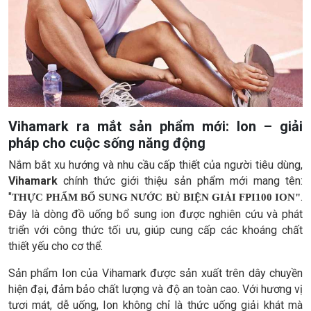
Vihamark ra mắt sản phẩm mới: Ion – giải
pháp cho cuộc sống năng động
Nắm bắt xu hướng và nhu cầu cấp thiết của người tiêu dùng,
Vihamark
chính thức giới thiệu sản phẩm mới mang tên:
"
.
THỰC PHẨM BỔ SUNG NƯỚC BÙ BIỆN GIẢI FPI100 ION"
Đây là dòng đồ uống bổ sung ion được nghiên cứu và phát
triển với công thức tối ưu, giúp cung cấp các khoáng chất
thiết yếu cho cơ thể.
Sản phẩm Ion của Vihamark được sản xuất trên dây chuyền
hiện đại, đảm bảo chất lượng và độ an toàn cao. Với hương vị
tươi mát, dễ uống, Ion không chỉ là thức uống giải khát mà