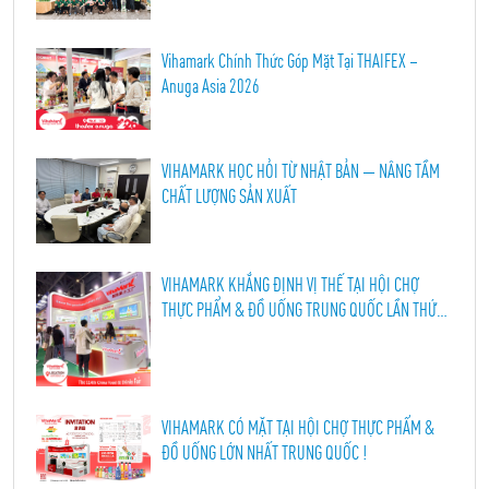
Vihamark Chính Thức Góp Mặt Tại THAIFEX –
Anuga Asia 2026
VIHAMARK HỌC HỎI TỪ NHẬT BẢN — NÂNG TẦM
CHẤT LƯỢNG SẢN XUẤT
VIHAMARK KHẲNG ĐỊNH VỊ THẾ TẠI HỘI CHỢ
THỰC PHẨM & ĐỒ UỐNG TRUNG QUỐC LẦN THỨ
114, THÀNH ĐÔ 2026
VIHAMARK CÓ MẶT TẠI HỘI CHỢ THỰC PHẨM &
ĐỒ UỐNG LỚN NHẤT TRUNG QUỐC !