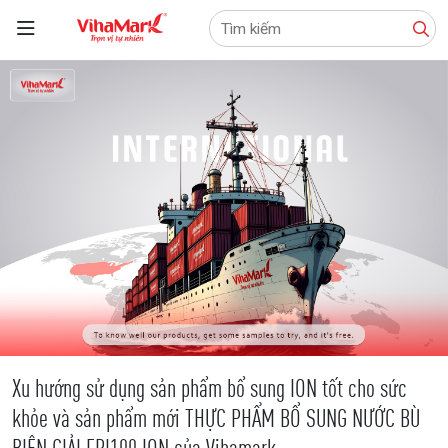
Tìm
kiếm:
Xu hướng sử dụng sản phẩm bổ sung ION tốt cho sức
khỏe và sản phẩm mới THỰC PHẨM BỔ SUNG NƯỚC BÙ
BIỆN GIẢI FPI100 ION của Vihamark