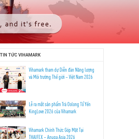
TIN TỨC VIHAMARK
Vihamark tham dự Diễn đàn Năng lượng
và Môi trường Thế giới – Việt Nam 2026
Lễ ra mắt sản phẩm Trà Oolong Tổ Yến
KingLove 2026 của Vihamark
Vihamark Chính Thức Góp Mặt Tại
THAIFEX – Anuga Asia 2026