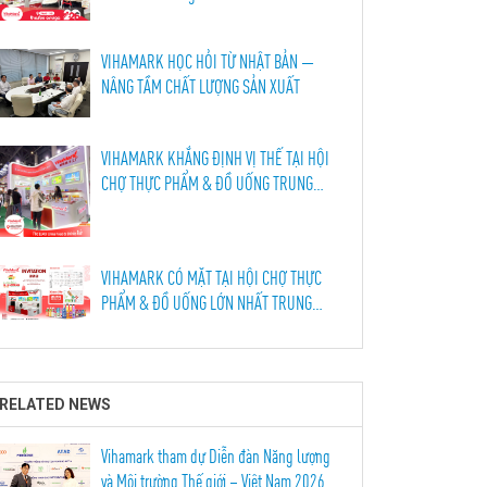
VIHAMARK HỌC HỎI TỪ NHẬT BẢN —
NÂNG TẦM CHẤT LƯỢNG SẢN XUẤT
VIHAMARK KHẲNG ĐỊNH VỊ THẾ TẠI HỘI
CHỢ THỰC PHẨM & ĐỒ UỐNG TRUNG
QUỐC LẦN THỨ 114, THÀNH ĐÔ 2026
VIHAMARK CÓ MẶT TẠI HỘI CHỢ THỰC
PHẨM & ĐỒ UỐNG LỚN NHẤT TRUNG
QUỐC !
RELATED NEWS
Vihamark tham dự Diễn đàn Năng lượng
và Môi trường Thế giới – Việt Nam 2026