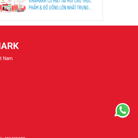
VIHAMARK CÓ MẶT TẠI HỘI CHỢ THỰC
PHẨM & ĐỒ UỐNG LỚN NHẤT TRUNG
QUỐC !
MARK
ệt Nam