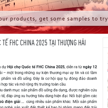
TẾ FHC CHINA 2025 TẠI THƯỢNG HẢI
m dự
Hội chợ Quốc tế FHC China 2025
, diễn ra từ
ngày 12
i – một trong những sự kiện thương mại uy tín và có tầm
c phẩm và đồ uống. Đây là cơ hội quy tụ đông đảo doanh
 hợp tác và mở rộng thị trường toàn cầu.
ệu danh mục sản phẩm đồ uống đa dạng, được nghiên cứu
 tế, đáp ứng xu hướng tiêu dùng hiện đại. Nổi bật gồm các
ù điện giải ...
cùng nhiều sản phẩm khác. Mỗi sản phẩm
ng nghệ sản xuất đến thiết kế bao bì nhằm mang đến trải