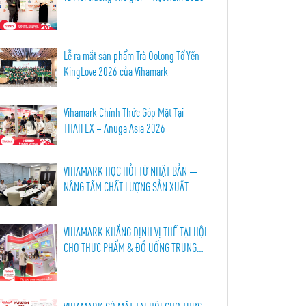
Lễ ra mắt sản phẩm Trà Oolong Tổ Yến
KingLove 2026 của Vihamark
Vihamark Chính Thức Góp Mặt Tại
THAIFEX – Anuga Asia 2026
VIHAMARK HỌC HỎI TỪ NHẬT BẢN —
NÂNG TẦM CHẤT LƯỢNG SẢN XUẤT
VIHAMARK KHẲNG ĐỊNH VỊ THẾ TẠI HỘI
CHỢ THỰC PHẨM & ĐỒ UỐNG TRUNG
QUỐC LẦN THỨ 114, THÀNH ĐÔ 2026