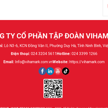
G TY CỔ PHẦN TẬP ĐOÀN VIHA
ỉ:
Lô N3-6, KCN Đồng Văn II, Phường Duy Hà, Tỉnh Ninh Bình, Vi
Điện thoại:
024 3204 5611
Hotline:
024 3399 1266
Email:
Info@vihamark.com.vn
Website:
https://vihamark.com