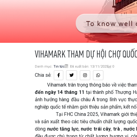
VIHAMARK THAM DỰ HỘI CHỢ QUỐC 
Danh mục:
Tin tức
Đã xuất bản: 13/11/2025
0
Chia sẻ:
Vihamark trân trọng thông báo về việc tha
đến ngày 14 tháng 11
tại thành phố Thượng Hả
ảnh hưởng hàng đầu châu Á trong lĩnh vực thự
nghiệp quốc tế nhằm giới thiệu sản phẩm, kết nối
Tại FHC China 2025, Vihamark giới thi
và sản xuất theo các tiêu chuẩn chất lượng quốc
dòng
nước tăng lực
,
nước trái cây
,
trà
,
nước b
đều được chú trọng từ chất lượng hương vị, cô