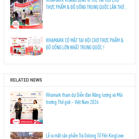
THỰC PHẨM & ĐỒ UỐNG TRUNG QUỐC LẦN THỨ
114, THÀNH ĐÔ 2026
VIHAMARK CÓ MẶT TẠI HỘI CHỢ THỰC PHẨM &
ĐỒ UỐNG LỚN NHẤT TRUNG QUỐC !
RELATED NEWS
Vihamark tham dự Diễn đàn Năng lượng và Môi
trường Thế giới – Việt Nam 2026
Lễ ra mắt sản phẩm Trà Oolong Tổ Yến KingLove