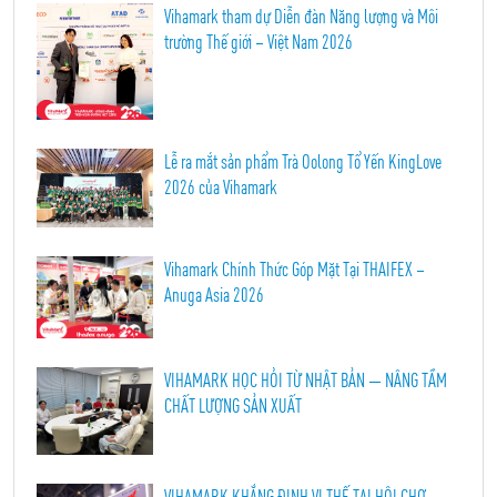
Vihamark tham dự Diễn đàn Năng lượng và Môi
trường Thế giới – Việt Nam 2026
Lễ ra mắt sản phẩm Trà Oolong Tổ Yến KingLove
2026 của Vihamark
Vihamark Chính Thức Góp Mặt Tại THAIFEX –
Anuga Asia 2026
VIHAMARK HỌC HỎI TỪ NHẬT BẢN — NÂNG TẦM
CHẤT LƯỢNG SẢN XUẤT
VIHAMARK KHẲNG ĐỊNH VỊ THẾ TẠI HỘI CHỢ