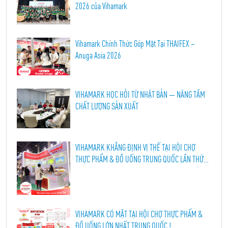
2026 của Vihamark
Vihamark Chính Thức Góp Mặt Tại THAIFEX –
Anuga Asia 2026
VIHAMARK HỌC HỎI TỪ NHẬT BẢN — NÂNG TẦM
CHẤT LƯỢNG SẢN XUẤT
VIHAMARK KHẲNG ĐỊNH VỊ THẾ TẠI HỘI CHỢ
THỰC PHẨM & ĐỒ UỐNG TRUNG QUỐC LẦN THỨ
114, THÀNH ĐÔ 2026
VIHAMARK CÓ MẶT TẠI HỘI CHỢ THỰC PHẨM &
ĐỒ UỐNG LỚN NHẤT TRUNG QUỐC !