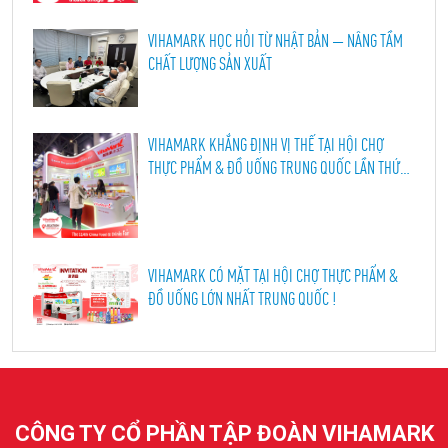
VIHAMARK HỌC HỎI TỪ NHẬT BẢN — NÂNG TẦM
CHẤT LƯỢNG SẢN XUẤT
VIHAMARK KHẲNG ĐỊNH VỊ THẾ TẠI HỘI CHỢ
THỰC PHẨM & ĐỒ UỐNG TRUNG QUỐC LẦN THỨ
114, THÀNH ĐÔ 2026
VIHAMARK CÓ MẶT TẠI HỘI CHỢ THỰC PHẨM &
ĐỒ UỐNG LỚN NHẤT TRUNG QUỐC !
CÔNG TY CỔ PHẦN TẬP ĐOÀN VIHAMARK