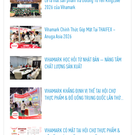
Lễ ra mắt sản phẩm Trà Oolong Tổ Yến KingLove
2026 của Vihamark
Vihamark Chính Thức Góp Mặt Tại THAIFEX –
Anuga Asia 2026
VIHAMARK HỌC HỎI TỪ NHẬT BẢN — NÂNG TẦM
CHẤT LƯỢNG SẢN XUẤT
VIHAMARK KHẲNG ĐỊNH VỊ THẾ TẠI HỘI CHỢ
THỰC PHẨM & ĐỒ UỐNG TRUNG QUỐC LẦN THỨ
114, THÀNH ĐÔ 2026
VIHAMARK CÓ MẶT TẠI HỘI CHỢ THỰC PHẨM &