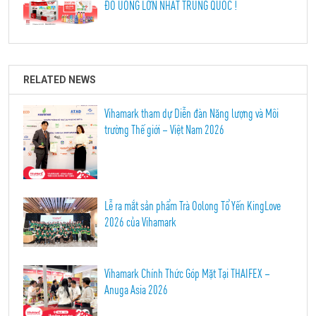
ĐỒ UỐNG LỚN NHẤT TRUNG QUỐC !
RELATED NEWS
Vihamark tham dự Diễn đàn Năng lượng và Môi
trường Thế giới – Việt Nam 2026
Lễ ra mắt sản phẩm Trà Oolong Tổ Yến KingLove
2026 của Vihamark
Vihamark Chính Thức Góp Mặt Tại THAIFEX –
Anuga Asia 2026