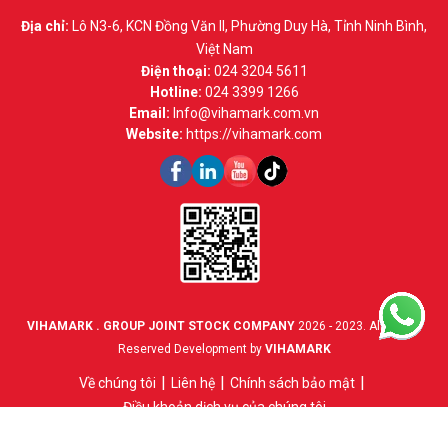
Địa chỉ:
Lô N3-6, KCN Đồng Văn II, Phường Duy Hà, Tỉnh Ninh Bình,
Việt Nam
Điện thoại:
024 3204 5611
Hotline:
024 3399 1266
Email:
Info@vihamark.com.vn
Website:
https://vihamark.com
VIHAMARK . GROUP JOINT STOCK COMPANY
2026 - 2023. All Rights
Reserved Development by
VIHAMARK
Về chúng tôi
Liên hệ
Chính sách bảo mật
Điều khoản dịch vụ của chúng tôi