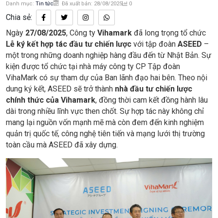
Danh mục:
Tin tức
Đã xuất bản: 28/08/2025
0
Chia sẻ:
Ngày
27/08/2025
, Công ty
Vihamark
đã long trọng tổ chức
Lễ ký kết hợp tác đầu tư chiến lược
với tập đoàn
ASEED
–
một trong những doanh nghiệp hàng đầu đến từ Nhật Bản. Sự
kiện được tổ chức tại nhà máy công ty CP Tập đoàn
VihaMark có sự tham dự của Ban lãnh đạo hai bên. Theo nội
dung ký kết, ASEED sẽ trở thành
nhà đầu tư chiến lược
chính thức của Vihamark
, đồng thời cam kết đồng hành lâu
dài trong nhiều lĩnh vực then chốt. Sự hợp tác này không chỉ
mang lại nguồn vốn mạnh mẽ mà còn đem đến kinh nghiệm
quản trị quốc tế, công nghệ tiên tiến và mạng lưới thị trường
toàn cầu mà ASEED đã xây dựng.