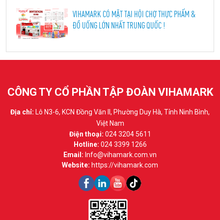
VIHAMARK CÓ MẶT TẠI HỘI CHỢ THỰC PHẨM &
ĐỒ UỐNG LỚN NHẤT TRUNG QUỐC !
CÔNG TY CỔ PHẦN TẬP ĐOÀN VIHAMARK
Địa chỉ:
Lô N3-6, KCN Đồng Văn II, Phường Duy Hà, Tỉnh Ninh Bình,
Việt Nam
Điện thoại:
024 3204 5611
Hotline:
024 3399 1266
Email:
Info@vihamark.com.vn
Website:
https://vihamark.com