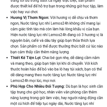
trung tối ưu trong suốt cả ngày. Đặc biệt, sản phẩm
được thiết kế để hỗ trợ bạn trong những giờ học tập, làm
việc hay vui chơi.
Hương Vị Thơm Ngon:
Với hương vị dễ chịu và thơm
ngon, Nước tăng lực nhí Lemos24h không chỉ mang lại
cảm giác tỉnh táo mà còn làm hài lòng khẩu vị của bạn.
Hiện nước tăng lực nhí Lemos24h đang có 3 hương vị là
nguyên bản, café và dâu tây giúp bạn thỏa thích lựa
chọn. Sản phẩm có thể được thưởng thức bất cứ lúc nào
bạn cảm thấy cần thêm năng lượng.
Thiết Kế Tiện Lợi:
Chai bé gọn nhẹ, dễ dàng cầm nắm
và mang theo, giúp bạn tiện lợi khi di chuyển. Với kích
thước hoàn hảo để bỏ vào ba lô hay túi xách, bạn có thể
dễ dàng mang theo nước tăng lực Nước tăng lực nhí
Lemos24h mọi lúc, mọi nơi.
Phù Hợp Cho Nhiều Đối Tượng:
Dù bạn là học sinh cần
tập trung cho giờ học, nhân viên văn phòng cần thêm
năng lượng trong giờ làm việc, hay người năng động cần
một cú hích để tiếp tục ngày dài, Nước tăng lực nhí