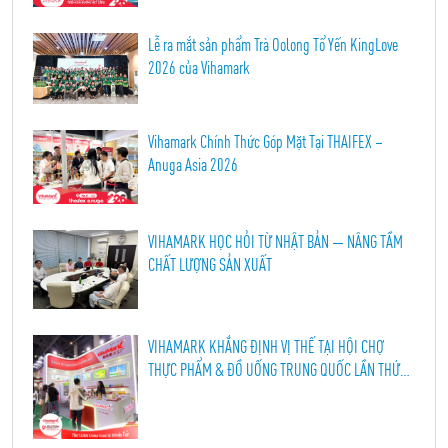
Lễ ra mắt sản phẩm Trà Oolong Tổ Yến KingLove
2026 của Vihamark
Vihamark Chính Thức Góp Mặt Tại THAIFEX –
Anuga Asia 2026
VIHAMARK HỌC HỎI TỪ NHẬT BẢN — NÂNG TẦM
CHẤT LƯỢNG SẢN XUẤT
VIHAMARK KHẲNG ĐỊNH VỊ THẾ TẠI HỘI CHỢ
THỰC PHẨM & ĐỒ UỐNG TRUNG QUỐC LẦN THỨ
114, THÀNH ĐÔ 2026