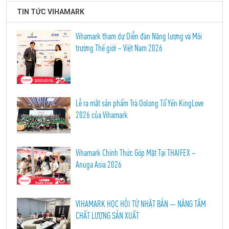
TIN TỨC VIHAMARK
Vihamark tham dự Diễn đàn Năng lượng và Môi
trường Thế giới – Việt Nam 2026
Lễ ra mắt sản phẩm Trà Oolong Tổ Yến KingLove
2026 của Vihamark
Vihamark Chính Thức Góp Mặt Tại THAIFEX –
Anuga Asia 2026
VIHAMARK HỌC HỎI TỪ NHẬT BẢN — NÂNG TẦM
CHẤT LƯỢNG SẢN XUẤT