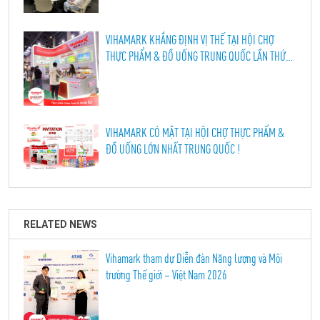
VIHAMARK KHẲNG ĐỊNH VỊ THẾ TẠI HỘI CHỢ
THỰC PHẨM & ĐỒ UỐNG TRUNG QUỐC LẦN THỨ
114, THÀNH ĐÔ 2026
VIHAMARK CÓ MẶT TẠI HỘI CHỢ THỰC PHẨM &
ĐỒ UỐNG LỚN NHẤT TRUNG QUỐC !
RELATED NEWS
Vihamark tham dự Diễn đàn Năng lượng và Môi
trường Thế giới – Việt Nam 2026