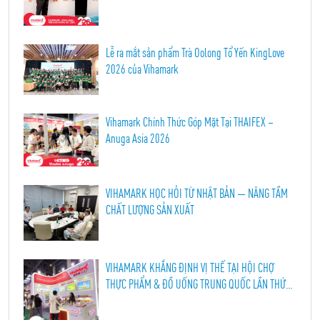
Lễ ra mắt sản phẩm Trà Oolong Tổ Yến KingLove
2026 của Vihamark
Vihamark Chính Thức Góp Mặt Tại THAIFEX –
Anuga Asia 2026
VIHAMARK HỌC HỎI TỪ NHẬT BẢN — NÂNG TẦM
CHẤT LƯỢNG SẢN XUẤT
VIHAMARK KHẲNG ĐỊNH VỊ THẾ TẠI HỘI CHỢ
THỰC PHẨM & ĐỒ UỐNG TRUNG QUỐC LẦN THỨ
114, THÀNH ĐÔ 2026