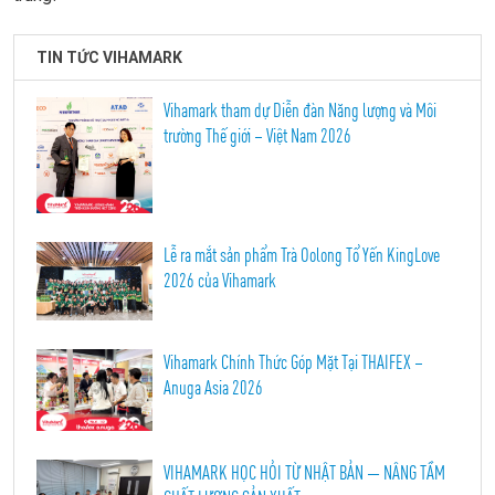
TIN TỨC VIHAMARK
Vihamark tham dự Diễn đàn Năng lượng và Môi
trường Thế giới – Việt Nam 2026
Lễ ra mắt sản phẩm Trà Oolong Tổ Yến KingLove
2026 của Vihamark
Vihamark Chính Thức Góp Mặt Tại THAIFEX –
Anuga Asia 2026
VIHAMARK HỌC HỎI TỪ NHẬT BẢN — NÂNG TẦM