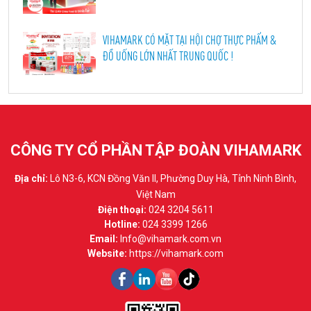
VIHAMARK CÓ MẶT TẠI HỘI CHỢ THỰC PHẨM &
ĐỒ UỐNG LỚN NHẤT TRUNG QUỐC !
CÔNG TY CỔ PHẦN TẬP ĐOÀN VIHAMARK
Địa chỉ:
Lô N3-6, KCN Đồng Văn II, Phường Duy Hà, Tỉnh Ninh Bình,
Việt Nam
Điện thoại:
024 3204 5611
Hotline:
024 3399 1266
Email:
Info@vihamark.com.vn
Website:
https://vihamark.com