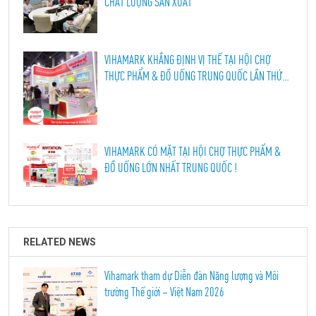
CHẤT LƯỢNG SẢN XUẤT
VIHAMARK KHẲNG ĐỊNH VỊ THẾ TẠI HỘI CHỢ
THỰC PHẨM & ĐỒ UỐNG TRUNG QUỐC LẦN THỨ
114, THÀNH ĐÔ 2026
VIHAMARK CÓ MẶT TẠI HỘI CHỢ THỰC PHẨM &
ĐỒ UỐNG LỚN NHẤT TRUNG QUỐC !
RELATED NEWS
Vihamark tham dự Diễn đàn Năng lượng và Môi
trường Thế giới – Việt Nam 2026